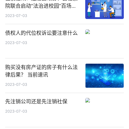
院联合启动“法治进校园”百场宣
讲，共画普法宣传同心圆
2023-07-03
债权人的代位权诉讼要注意什么
2023-07-03
购买没有房产证的房子有什么法
律后果？ 当前速讯
2023-07-03
先注销公司还是先注销社保
2023-07-03