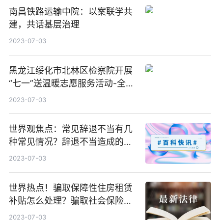
南昌铁路运输中院：以案联学共
建，共话基层治理
2023-07-03
黑龙江绥化市北林区检察院开展
“七一”送温暖志愿服务活动-全球
播报
2023-07-03
世界观焦点：常见辞退不当有几
种常见情况？辞退不当造成的后
果有哪些？
2023-07-03
世界热点！骗取保障性住房租赁
补贴怎么处理？骗取社会保险补
贴的行为有哪些？
2023-07-03