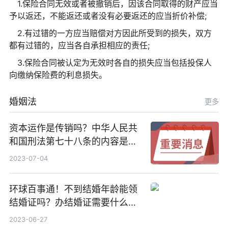
1.保险合同无效或者被撤销后，因该合同取得的财产应当
予以返还，不能返还或者没有必要返还的应当折价补偿;
2.有过错的一方应当赔偿对方因此所受到的损失，双方
都有过错的，应当各自承担相应的责任;
3.保险合同被认定为无效时各自的损失应当包括投保人
向缴纳保险费的利息损失。
婚姻法
更多
资本运作是传销吗？中华人民共
和国刑法第七十八条的内容是什
么？_世界快播
2023-07-04
环球百事通！不到结婚年龄能领
结婚证吗？办结婚证需要什么材
料？没结婚孩子怎么上户口？
2023-06-27