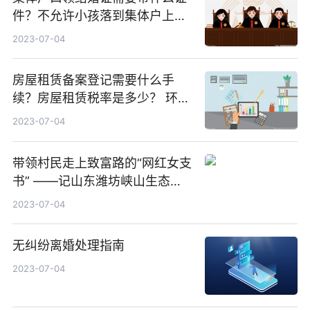
件？不允许小孩落到集体户上
吗？
2023-07-04
房屋租赁备案登记需要什么手
续？房屋租赁税率是多少？ 环球
时讯
2023-07-04
带领村民走上致富路的“网红女支
书” ——记山东潍坊峡山生态经
济开发区石头崖村支部书记张丽
2023-07-04
香
无纠纷离婚处理指南
2023-07-04